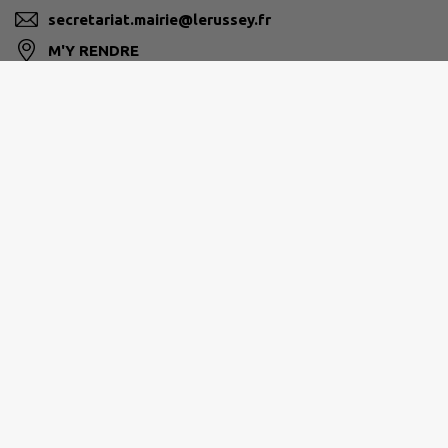
secretariat.mairie@lerussey.fr
M'Y RENDRE
www.lerussey.fr
CC DU PLATEAU DU RUSSEY
0381438126
contact@cc-russey.fr
www.cc-russey.fr