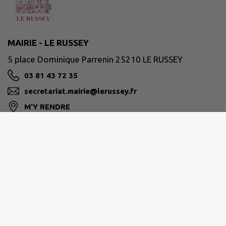
MAIRIE - LE RUSSEY
5 place Dominique Parrenin 25210 LE RUSSEY
03 81 43 72 35
secretariat.mairie@lerussey.fr
M'Y RENDRE
www.lerussey.fr