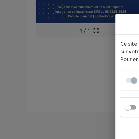
1
/
1
Ce site 
sur votr
Pour en