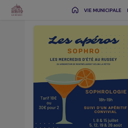
Août
12
Contenu
Menu
Recherche
Pied de page
VIE MUNICIPALE
Mer.