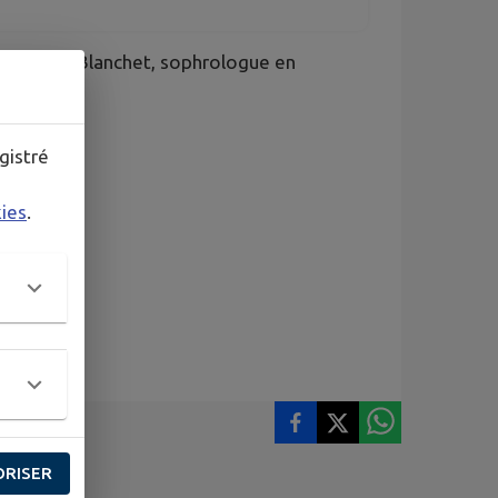
r Camille Blanchet, sophrologue en
!
gistré
kies
.
ORISER