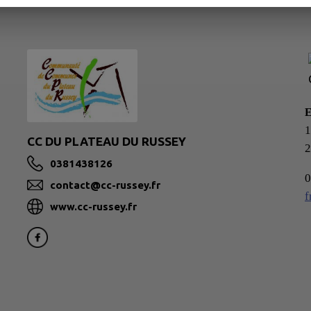
1
CC DU PLATEAU DU RUSSEY
0381438126
0
contact@cc-russey.fr
f
www.cc-russey.fr