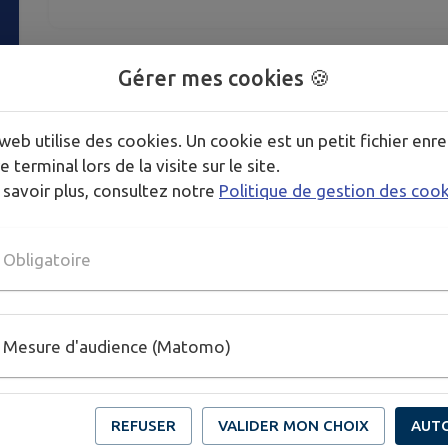
Venez participer à ce moment convivial organisé pa
Gérer mes cookies 🍪
partenariat avec Familles Rurales Le Russey.
Découverte de la sophrologie suivi d'un petit apéro 
web utilise des cookies. Un cookie est un petit fichier enre
Inscription obligatoire auprès de Camille
e terminal lors de la visite sur le site.
 savoir plus, consultez notre
Politique de gestion des coo
Télécharger la pièce jointe
Obligatoire
Publié par Familles rurales Le Russey
Mesure d'audience (Matomo)
REFUSER
VALIDER MON CHOIX
AUT