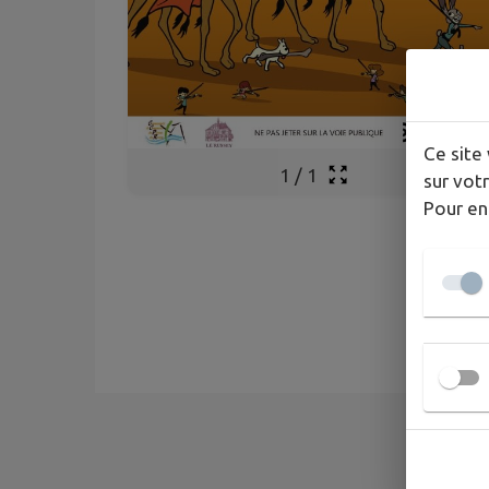
Ce site 
1
/
1
sur votr
Pour en