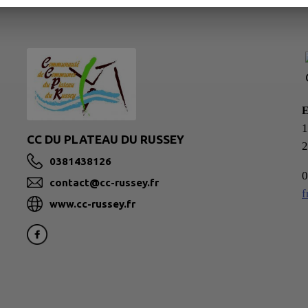
1
CC DU PLATEAU DU RUSSEY
0381438126
0
contact@cc-russey.fr
f
www.cc-russey.fr