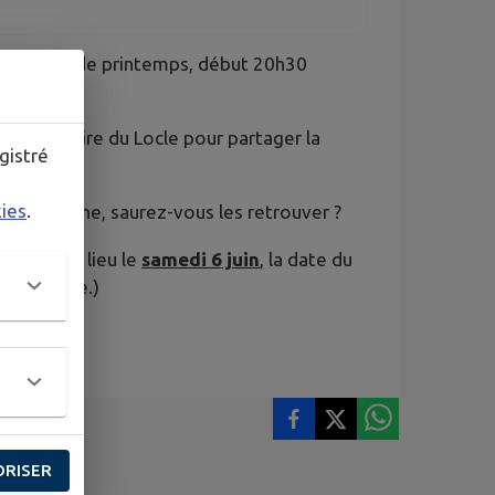
e concert de printemps, début 20h30
ique Militaire du Locle pour partager la
gistré
kies
.
r l'affiche, saurez-vous les retrouver ?
aura bien lieu le
samedi 6 juin
, la date du
e coquille.)
ORISER