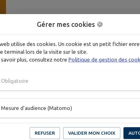
Rendez-vous le 6 juin prochain au Russey pour notr
Gérer mes cookies 🍪
pétantes !
Nous avons le plaisir d'accueillir cette saison la Mus
web utilise des cookies. Un cookie est un petit fichier enre
scène avec nous !
e terminal lors de la visite sur le site.
 savoir plus, consultez notre
Politique de gestion des coo
Tous les morceaux de notre programme se cachent su
(Précision : nous vous confirmons que notre concert 
Obligatoire
14 indiquée dans un bulletin récent de la CCPR est un
Mesure d'audience (Matomo)
REFUSER
VALIDER MON CHOIX
AUT