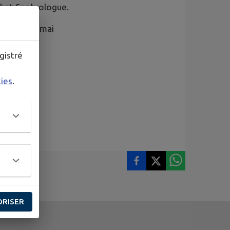
chet Sophrologue.
rtir du 20 mai
gistré
kies
.
ORISER