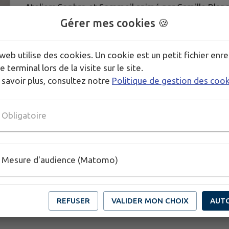
Ateliers Sophro et Sommeil animé par Camille Blan
Gérer mes cookies 🍪
Un atelier par semaine le mercredi de 18h à 19h à pa
Sur inscription
web utilise des cookies. Un cookie est un petit fichier enre
e terminal lors de la visite sur le site.
Télécharger la pièce jointe
 savoir plus, consultez notre
Politique de gestion des coo
Publié par Familles rurales Le Russey
Obligatoire
Mesure d'audience (Matomo)
REFUSER
VALIDER MON CHOIX
AUT