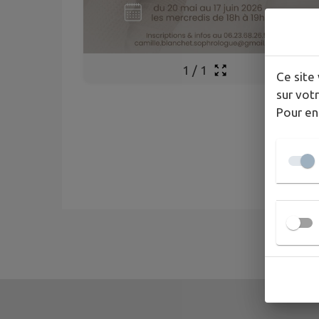
1
/
1
Ce site 
sur votr
Pour en