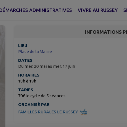
Ateliers sophro et so
DÉMARCHES ADMINISTRATIVES
VIVRE AU RUSSEY
S
Le Russey
INFORMATIONS P
LIEU
Place de la Mairie
DATES
Du mer. 20 mai au mer. 17 juin
HORAIRES
18h à 19h
TARIFS
70€ le cycle de 5 séances
ORGANISÉ PAR
FAMILLES RURALES LE RUSSEY