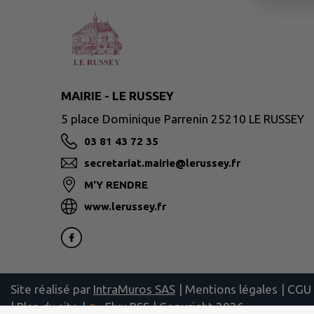
MAIRIE - LE RUSSEY
5 place Dominique Parrenin 25210 LE RUSSEY
03 81 43 72 35
secretariat.mairie@lerussey.fr
M'Y RENDRE
www.lerussey.fr
Site réalisé par
IntraMuros SAS
|
Mentions légales
|
CGU
|
Plan du site
|
Flux RSS
| Copyright 2026