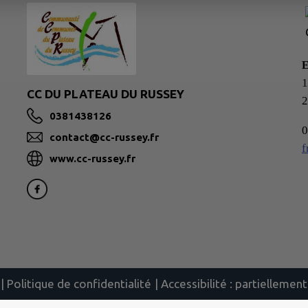
1
CC DU PLATEAU DU RUSSEY
0381438126
0
contact@cc-russey.fr
f
www.cc-russey.fr
|
Politique de confidentialité
|
Accessibilité : partielleme