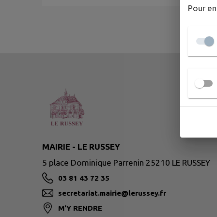
Pour en
MAIRIE - LE RUSSEY
5 place Dominique Parrenin 25210 LE RUSSEY
03 81 43 72 35
secretariat.mairie@lerussey.fr
M'Y RENDRE