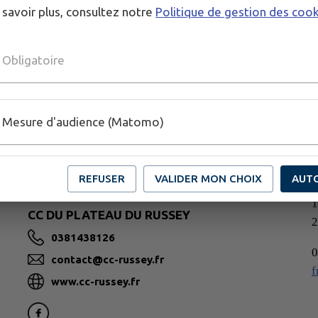
 savoir plus, consultez notre
Politique de gestion des coo
Obligatoire
Mesure d'audience (Matomo)
REFUSER
VALIDER MON CHOIX
AUT
1
CC DU PLATEAU DU RUSSEY
0381438126
0
contact@cc-russey.fr
f
www.cc-russey.fr