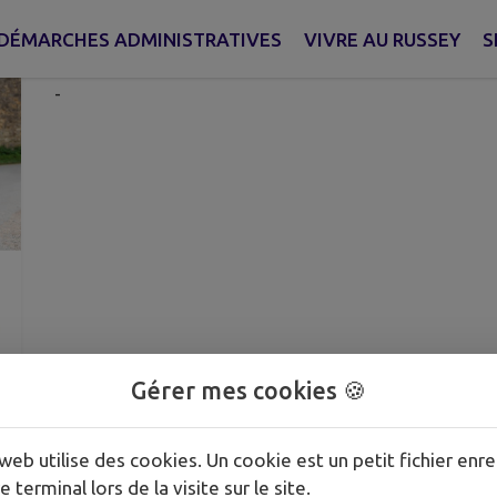
Publié le jeudi 28 mai 2026 - Le Russey
DÉMARCHES ADMINISTRATIVES
VIVRE AU RUSSEY
S
-
Gérer mes cookies 🍪
web utilise des cookies. Un cookie est un petit fichier enre
e terminal lors de la visite sur le site.