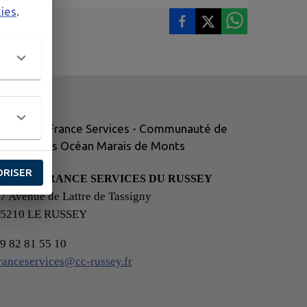
kies
.
ORISER
ESPACE FRANCE SERVICES DU RUSSEY
7 Avenue de Lattre de Tassigny
25210 LE RUSSEY
9 82 81 55 10
ranceservices@cc-russey.fr