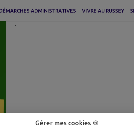
Publié le lundi 23 février 2026 - Le Russey
DÉMARCHES ADMINISTRATIVES
VIVRE AU RUSSEY
S
-
Gérer mes cookies 🍪