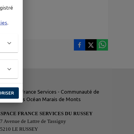
gistré
kies
.
ORISER
ESPACE FRANCE SERVICES DU RUSSEY
7 Avenue de Lattre de Tassigny
25210 LE RUSSEY