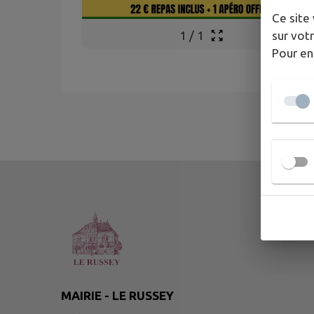
Ce site 
sur votr
1
/
1
Pour en
MAIRIE - LE RUSSEY