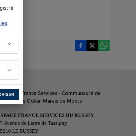
gistré
kies
.
ORISER
ESPACE FRANCE SERVICES DU RUSSEY
7 Avenue de Lattre de Tassigny
25210 LE RUSSEY