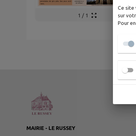
Ce site 
sur votr
1
/
1
Pour en
MAIRIE - LE RUSSEY